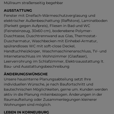
Müllraum straßenseitig begehbar
AUSSTATTUNG
Fenster mit Dreifach-Wärmeschutzverglasung und
elektrischer Außenbeschattung (Raffstore), Laminatboden
(Parkett gegen Aufpreis), Fliesen in Bad und WC
(Feinsteinzeug, 30x60 cm), bodenebene Polymer-
Duschtasse, Duschtrennwand aus Glas, Thermostat-
Duscharmatur, Waschbecken mit Einhebel-Armatur,
spülrandloses WC mit soft-close Deckel,
Handtuchheizkörper, Waschmaschinenanschluss, TV- und
Internetanschluss im Wohnzimmer (Glasfaser),
Leerverrohrung im Schlafzimmer, Elektroausstattung lt.
Bau- und Ausstattungsbeschreibung
ÄNDERUNGSWÜNSCHE
Unsere hausinterne Planungsabteilung setzt Ihre
individuellen Wünsche, je nach Baufortschritt und
bautechnischen Möglichkeiten, gerne um. Kunden werden
aktiv in die Planung miteinbezogen. Änderungen in der
Raumaufteilung oder Zusammenlegungen kleinerer
Wohnungen sind möglich.
LEBEN IN KORNEUBURG