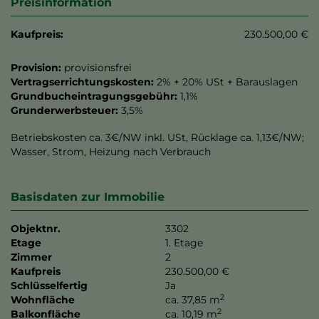
Preisinformation
Kaufpreis:
230.500,00 €
Provision:
provisionsfrei
Vertragserrichtungskosten:
2% + 20% USt + Barauslagen
Grundbucheintragungsgebühr:
1,1%
Grunderwerbsteuer:
3,5%
Betriebskosten ca. 3€/NW inkl. USt, Rücklage ca. 1,13€/NW;
Wasser, Strom, Heizung nach Verbrauch
Basisdaten zur Immobilie
Objektnr.
3302
Etage
1. Etage
Zimmer
2
Kaufpreis
230.500,00 €
Schlüsselfertig
Ja
2
Wohnfläche
ca. 37,85 m
2
Balkonfläche
ca. 10,19 m