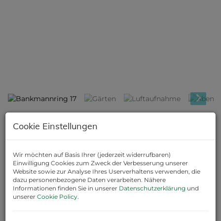
Bankmannring 17
Beschreibung
Cookie Einstellungen
WOHNEN AM RING - BANKMANNRING 17 - TOP 11 (1.OG, 2-
Wir möchten auf Basis Ihrer (jederzeit widerrufbaren)
Zi.)
Einwilligung Cookies zum Zweck der Verbesserung unserer
37,85 m² Wohnfläche + 10,19 m² Balkon, kompakte
Website sowie zur Analyse Ihres Userverhaltens verwenden, die
dazu personenbezogene Daten verarbeiten. Nähere
Wohnküche mit Zugang zur Freifläche,
Informationen finden Sie in unserer
Datenschutzerklärung
und
Schlafzimmer, Badezimmer mit bodenebener Dusche und
unserer
Cookie Policy
.
WC, Abstellraum
Der Kaufpreis bezieht sich auf das Vorsorgemodell, bei