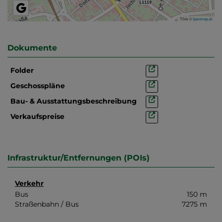
Tiles ©
basemap.at
Dokumente
Folder
Geschosspläne
Bau- & Ausstattungsbeschreibung
Verkaufspreise
Infrastruktur/Entfernungen (POIs)
Verkehr
Bus
150 m
Straßenbahn / Bus
7275 m