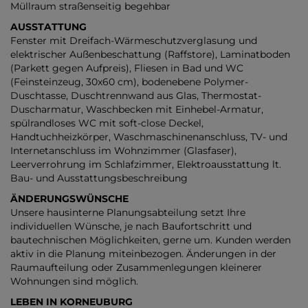
Müllraum straßenseitig begehbar
AUSSTATTUNG
Fenster mit Dreifach-Wärmeschutzverglasung und
elektrischer Außenbeschattung (Raffstore), Laminatboden
(Parkett gegen Aufpreis), Fliesen in Bad und WC
(Feinsteinzeug, 30x60 cm), bodenebene Polymer-
Duschtasse, Duschtrennwand aus Glas, Thermostat-
Duscharmatur, Waschbecken mit Einhebel-Armatur,
spülrandloses WC mit soft-close Deckel,
Handtuchheizkörper, Waschmaschinenanschluss, TV- und
Internetanschluss im Wohnzimmer (Glasfaser),
Leerverrohrung im Schlafzimmer, Elektroausstattung lt.
Bau- und Ausstattungsbeschreibung
ÄNDERUNGSWÜNSCHE
Unsere hausinterne Planungsabteilung setzt Ihre
individuellen Wünsche, je nach Baufortschritt und
bautechnischen Möglichkeiten, gerne um. Kunden werden
aktiv in die Planung miteinbezogen. Änderungen in der
Raumaufteilung oder Zusammenlegungen kleinerer
Wohnungen sind möglich.
LEBEN IN KORNEUBURG