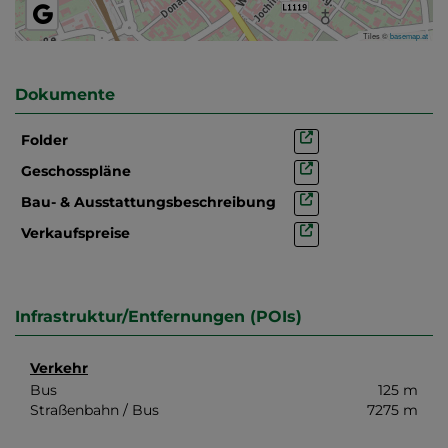
Tiles ©
basemap.at
Dokumente
Folder
Geschosspläne
Bau- & Ausstattungsbeschreibung
Verkaufspreise
Infrastruktur/Entfernungen (POIs)
Verkehr
Bus
125 m
Straßenbahn / Bus
7275 m