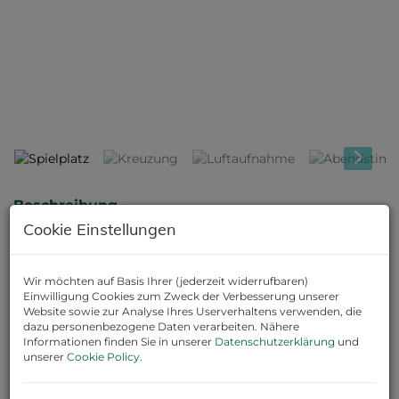
Spielplatz
Beschreibung
Cookie Einstellungen
WOHNEN AM RING - LAAER STRASSE 34 - TOP 13 (1.OG, 3-
Zi.)
Wir möchten auf Basis Ihrer (jederzeit widerrufbaren)
54,96 m² Wohnfläche + 10,62 m² Balkon,
Einwilligung Cookies zum Zweck der Verbesserung unserer
kompakte Wohnküche mit Zugang zur Freifläche, zwei
Website sowie zur Analyse Ihres Userverhaltens verwenden, die
Schlafzimmer,
dazu personenbezogene Daten verarbeiten. Nähere
Informationen finden Sie in unserer
Datenschutzerklärung
und
Badezimmer mit bodenebener Dusche und WC,
unserer
Cookie Policy
.
Einlagerungsraum direkt neben der Wohnung
Der Kaufpreis bezieht sich auf das Vorsorgemodell, bei