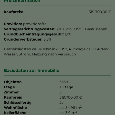
Preisinformation
Kaufpreis:
319.700,00 €
Provision:
provisionsfrei
Vertragserrichtungskosten:
2% + 20% USt + Barauslagen
Grundbucheintragungsgebühr:
1,1%
Grunderwerbsteuer:
3,5%
Betriebskosten ca. 3€/NW inkl. USt, Rücklage ca. 1,13€/NW;
Wasser, Strom, Heizung nach Verbrauch
Basisdaten zur Immobilie
Objektnr.
3338
Etage
1. Etage
Zimmer
3
Kaufpreis
319.700,00 €
Schlüsselfertig
Ja
2
Wohnfläche
ca. 54,96 m
2
Kellerfläche
ca. 3,9 m